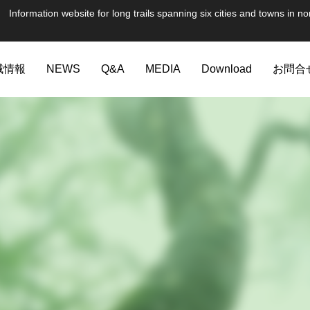
te for long trails spanning six cities and towns in nor
域情報
NEWS
Q&A
MEDIA
Download
お問合