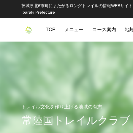
茨城県北6市町にまたがるロングトレイルの情報WEBサイト Information websi
Ibaraki Prefecture
TOP
メニュー
コース案内
地
トレイル文化を作り上げる地域の有志
常陸国トレイルクラブ