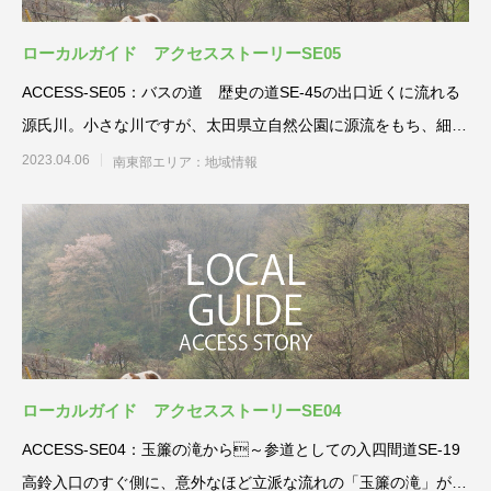
ローカルガイド アクセスストーリーSE05
ACCESS-SE05：バスの道 歴史の道SE-45の出口近くに流れる
源氏川。小さな川ですが、太田県立自然公園に源流をもち、細い
バ
2023.04.06
南東部エリア：地域情報
ローカルガイド アクセスストーリーSE04
ACCESS-SE04：玉簾の滝から～参道としての入四間道SE-19
高鈴入口のすぐ側に、意外なほど立派な流れの「玉簾の滝」があ