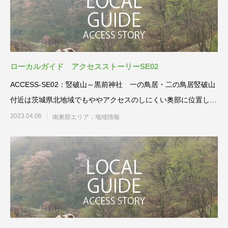
ローカルガイド アクセスストーリーSE02
ACCESS-SE02：竪破山～黒前神社 一の鳥居・二の鳥居竪破山
付近は茨城県北地域でもややアクセスのしにくい奥部に位置し、
標高が
2023.04.06
南東部エリア：地域情報