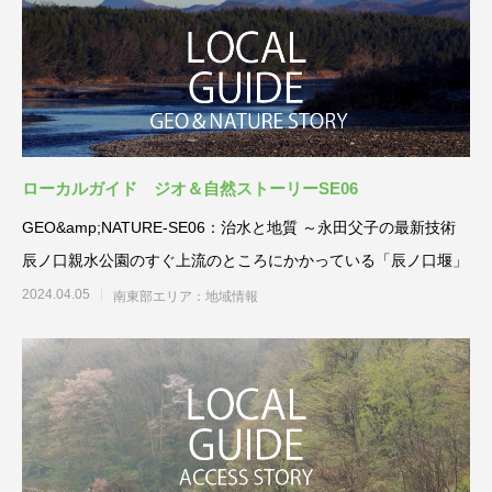
ローカルガイド ジオ＆自然ストーリーSE06
GEO&amp;NATURE-SE06：治水と地質 ～永田父子の最新技術
辰ノ口親水公園のすぐ上流のところにかかっている「辰ノ口堰」
2024.04.05
南東部エリア：地域情報