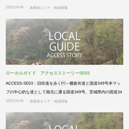
り
2023.04.06
南東部エリア：地域情報
ローカルガイド アクセスストーリーSE03
ACCESS-SE03：旧街道を歩く～棚倉街道と国道349号本マッ
プの中心的な道として南北に通る国道349号。茨城県内の国道34
2023.04.06
南東部エリア：地域情報