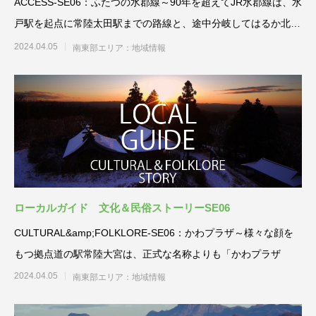
ACCESS-SE06：ふたつの水郡線～90年を超えてJR水郡線は、水
戸駅を起点に常陸太田駅までの路線と、途中分岐してはるか北の
福
2024.04.05
南東部エリア：地域情報
ローカルガイド 文化＆民俗ストーリーSE06
CULTURAL&amp;FOLKLORE-SE06：かわプラザ～様々な顔を
もつ拠点道の駅常陸大宮は、正式な名称よりも「かわプラザ
2024.04.05
南東部エリア：地域情報