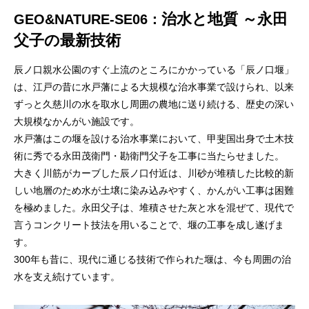
治水と地質 ～永田
GEO&NATURE-SE06：
父子の最新技術
辰ノ口親水公園のすぐ上流のところにかかっている「辰ノ口堰」
は、江戸の昔に水戸藩による大規模な治水事業で設けられ、以来
ずっと久慈川の水を取水し周囲の農地に送り続ける、歴史の深い
大規模なかんがい施設です。
水戸藩はこの堰を設ける治水事業において、甲斐国出身で土木技
術に秀でる永田茂衛門・勘衛門父子を工事に当たらせました。
大きく川筋がカーブした辰ノ口付近は、川砂が堆積した比較的新
しい地層のため水が土壌に染み込みやすく、かんがい工事は困難
を極めました。永田父子は、堆積させた灰と水を混ぜて、現代で
言うコンクリート技法を用いることで、堰の工事を成し遂げま
す。
300年も昔に、現代に通じる技術で作られた堰は、今も周囲の治
水を支え続けています。