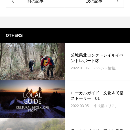
前の記事
次の記事
OTHERS
茨城県北ロングトレイルイベ
ントレポート③
2022.01.06
イベント情報
中央部
ローカルガイド 文化＆民俗
ストーリー 01
2022.03.05
中央部エリア
中央部