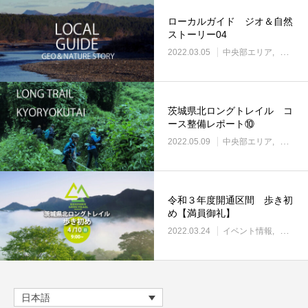
ローカルガイド ジオ＆自然
ストーリー04
2022.03.05
中央部エリア
中央部
茨城県北ロングトレイル コ
ース整備レポート⑩
2022.05.09
中央部エリア
整備イ
令和３年度開通区間 歩き初
め【満員御礼】
2022.03.24
イベント情報
中央部
日本語