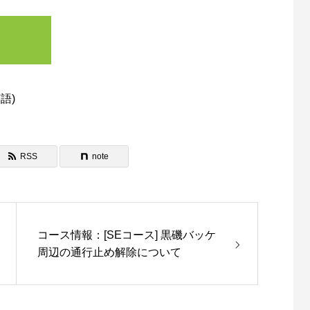
英語
)
RSS
note
コース情報：[SEコース] 黒磯バッケ
周辺の通行止め解除について