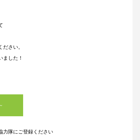
て
ください。
いました！
～
協力隊にご登録ください