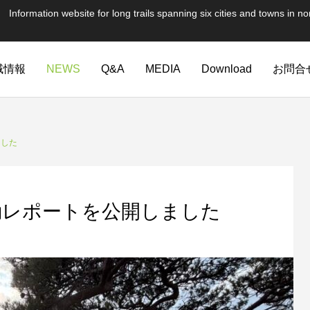
te for long trails spanning six cities and towns in nor
域情報
NEWS
Q&A
MEDIA
Download
お問合
ました
動レポートを公開しました